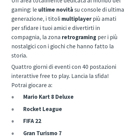
Un'area totalmente dedicata al mondo del
gaming: le
ultime novità
su console di ultima
generazione, i titoli
multiplayer
più amati
per sfidare i tuoi amici e divertirti in
compagnia, la zona
retrograming
per i più
nostalgici con i giochi che hanno fatto la
storia.
Quattro giorni di eventi con 40 postazioni
interattive free to play. Lancia la sfida!
Potrai giocare a:
Mario Kart 8 Deluxe
Rocket League
FIFA 22
Gran Turismo 7