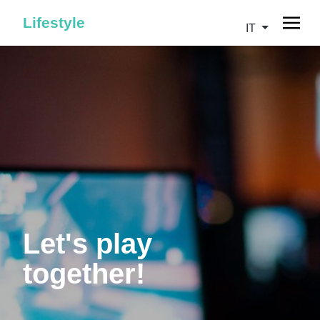
Lifestyle
IT
Let's play
together!