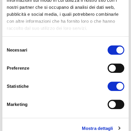
informazioni sul modo in cui utilizza il nostro sito con i
Vieni e gioca anche tu!
nostri partner che si occupano di analisi dei dati web,
pubblicità e social media, i quali potrebbero combinarle
con altre informazioni che ha fornito loro o che hanno
Quando:
dal 22 al 25 aprile, dalle 9:30 alle
raccolto dal suo utilizzo dei loro servizi.
18:30
Selezione
Dove:
nel Padiglione
Necessari
del
40
consenso
Preferenze
postazioni
25
Statistiche
Marketing
giochi diversi
1
Mostra dettagli