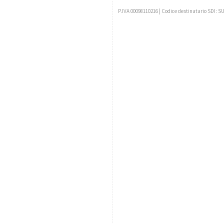
P.IVA 00098110216 | Codice destinatario SDI: S