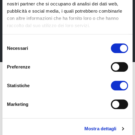
nostri partner che si occupano di analisi dei dati web,
Newsletter
pubblicità e social media, i quali potrebbero combinarle
Rimani sempre aggiornata*o sui nostri eventi, ricevi
con altre informazioni che ha fornito loro o che hanno
informazioni utili in anteprima! Naturalmente senza
raccolto dal suo utilizzo dei loro servizi.
alcun costo.
Selezione
Iscriviti alla Newsletter
Necessari
del
consenso
Preferenze
Statistiche
Marketing
Mostra dettagli