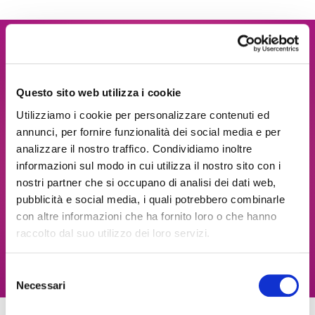
Vuoi essere anche tu
una fonte d'ispirazione?
Questo sito web utilizza i cookie
Mandaci la tua candidatura via e-mail
Utilizziamo i cookie per personalizzare contenuti ed
indicando i tuoi dati (nome e cognome,
annunci, per fornire funzionalità dei social media e per
analizzare il nostro traffico. Condividiamo inoltre
partita IVA, indirizzo, email,
informazioni sul modo in cui utilizza il nostro sito con i
sito/facebook/instagram), oltre a foto e
nostri partner che si occupano di analisi dei dati web,
descrizioni dei prodotti che intendi esporre o
pubblicità e social media, i quali potrebbero combinarle
dei corsi che vorresti tenere.
con altre informazioni che ha fornito loro o che hanno
raccolto dal suo utilizzo dei loro servizi.
Invia la tua candidatura
Selezione
Necessari
del
consenso