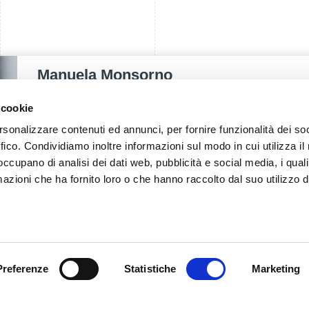
Manuela Monsorno
PUBLIC RELATIONS - IT
 cookie
rsonalizzare contenuti ed annunci, per fornire funzionalità dei so
T.
+39 0471 516092
ffico. Condividiamo inoltre informazioni sul modo in cui utilizza il 
E.
manuela.monsorno@fieramesse.com
 occupano di analisi dei dati web, pubblicità e social media, i qual
azioni che ha fornito loro o che hanno raccolto dal suo utilizzo d
DE
IT
Preferenze
Statistiche
Marketing
Fiera Bolzano