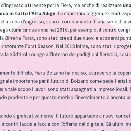
a d'ingresso attraente per la Fiera, ma anche di realizzare
una
ica in tutto l'Alto Adige
. La copertura leggera e semitraspa
ella zona d'ingresso, sono il coronamento di una serie di inve
 negli ultimi cinque anni: nel 2016, per esempio, il centro co
la Birreria Forst, sono stati creati due nuovi e attraenti pun
il ristorante Forst Season. Nel 2018 infine, sono stati riprogett
ata la Südtirol Lounge all’interno dei padiglioni fieristici, co
nte difficile, Fiera Bolzano ha deciso, attraverso la copert
segnale importante per il futuro di Bolzano come sede fieristic
: a tale scopo i lavori sono stati assegnati a imprese locali. 
modo prudente e per questo motivo l'investimento è ancora un
iando significativamente. Il futuro appartiene a nuovi concett
 incontri faccia a faccia con l’offerta del digitale. Gli ultimi 