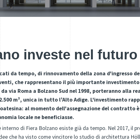
ano investe nel futuro
ficati da tempo, di rinnovamento della zona d'ingresso del
rventi, che rappresentano il più importante investimento 
 da via Roma a Bolzano Sud nel 1998, porteranno alla rea
 2.500 m², unica in tutto l’Alto Adige. L'investimento rap
ltoatesina: al momento dell'assegnazione del contratto è
onomia locale ne beneficiasse.
le interno di Fiera Bolzano esiste già da tempo. Nel 2017, il 
dee che ha visto come vincitore lo studio di architettura Höll