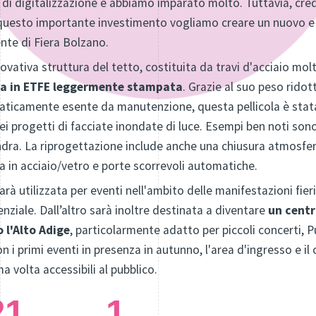
i di digitalizzazione e abbiamo imparato molto. Tuttavia, cr
n questo importante investimento vogliamo creare un nuovo e 
nte di Fiera Bolzano.
ovativa struttura del tetto, costituita da travi d'acciaio molt
na in ETFE leggermente stampata
. Grazie al suo peso ridot
aticamente esente da manutenzione, questa pellicola è stata 
i progetti di facciate inondate di luce. Esempi ben noti sono
dra. La riprogettazione include anche una chiusura atmosferi
ta in acciaio/vetro e porte scorrevoli automatiche.
arà utilizzata per eventi nell'ambito delle manifestazioni fier
enziale. Dall’altro sarà inoltre destinata a diventare
un centr
 l'Alto Adige
, particolarmente adatto per piccoli concerti, P
n i primi eventi in presenza in autunno, l'area d'ingresso e il 
 volta accessibili al pubblico.
21
1