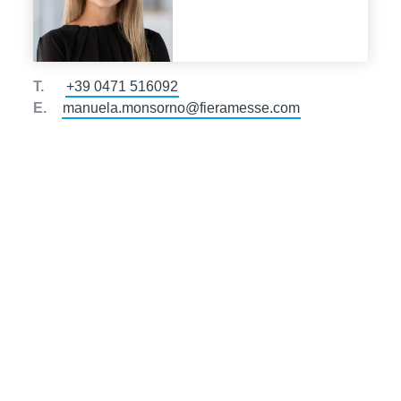
T.
+39 0471 516092
E.
manuela.monsorno@fieramesse.com