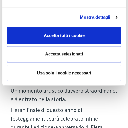
contatto e lo scambio personale", afferma
con orgoglio il Presidente di Fiera Bolzano
Mostra dettagli
Armin Hilpold.
Il 75° anniversario è stato celebrato nel
Accetta tutti i cookie
corso dell'anno con numerosi eventi nel
nuovo FieraMesse H1 Eventspace, tra i quali
Accetta selezionati
la quarta edizione di TEDx Bolzano, concerti
e spettacoli nell'ambito del Jazz Festival e
un concerto per 50 pianoforti organizzato in
Usa solo i cookie necessari
occasione del 64° Concorso Ferruccio Busoni.
Un momento artistico davvero straordinario,
già entrato nella storia.
Il gran finale di questo anno di
festeggiamenti, sarà celebrato infine
durante l’edizione-anniversario di Fiera