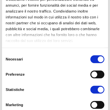
annunci, per fornire funzionalità dei social media e per
In "75 anni Fiera Bolzano", diverse
analizzare il nostro traffico. Condividiamo inoltre
personalità legate alla storia della Fiera si
informazioni sul modo in cui utilizza il nostro sito con i
sono raccontate sotto forma di interviste,
nostri partner che si occupano di analisi dei dati web,
tra cui Franz von Walther, figlio del primo
pubblicità e social media, i quali potrebbero combinarle
con altre informazioni che ha fornito loro o che hanno
presidente, Walter von Walther.
raccolto dal suo utilizzo dei loro servizi.
"Un anniversario così straordinario offre, da
un lato, l'opportunità di guardare al passato
Selezione
Necessari
di Fiera Bolzano, che nel corso degli anni si è
del
consenso
trasformata in un’indispensabile istituzione
Preferenze
altoatesina. Allo stesso tempo, guardiamo
però anche al futuro con fiducia, poiché è
diventato chiaro, soprattutto dopo la
Statistiche
pandemia, che la Fiera costituisce
un'importante piattaforma di business per il
Marketing