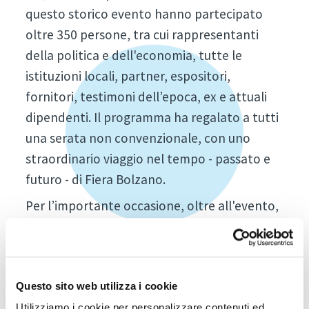
questo storico evento hanno partecipato
oltre 350 persone, tra cui rappresentanti
della politica e dell'economia, tutte le
istituzioni locali, partner, espositori,
fornitori, testimoni dell’epoca, ex e attuali
dipendenti. Il programma ha regalato a tutti
una serata non convenzionale, con uno
straordinario viaggio nel tempo - passato e
futuro - di Fiera Bolzano.
Per l’importante occasione, oltre all'evento,
è stato pubblicato un libro, già disponibile in
libreria in lingua italiana e tedesca, che
racconta la storia della Fiera dagli inizi a oggi
– e realizzato un documentario, che verrà
Questo sito web utilizza i cookie
trasmesso prossimamente su RAI Alto Adige.
Utilizziamo i cookie per personalizzare contenuti ed