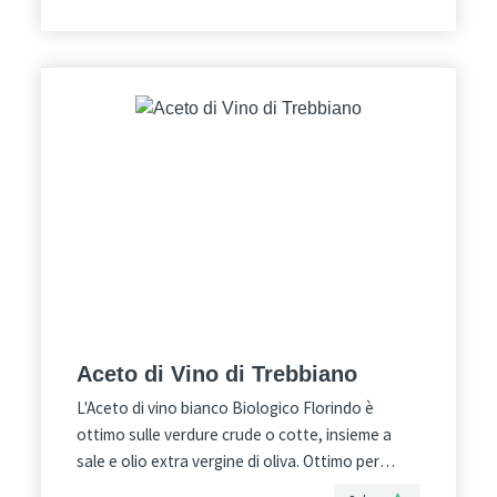
avvertirà una ottima corposità, equilibrata e
deliziosa. in questo Aceto prevale la parte dolce
rispetto al agro. NON contiene: solfiti e
caramello.
Aceto di Vino di Trebbiano
L'Aceto di vino bianco Biologico Florindo è
ottimo sulle verdure crude o cotte, insieme a
sale e olio extra vergine di oliva. Ottimo per
marinare pesce e carne. Incredibile come