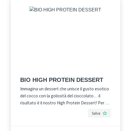
chi segue una dieta vegetale equilibrata e
consapevole.
BIO HIGH PROTEIN DESSERT
Immagina un dessert che unisce il gusto esotico
del cocco con la golosità del cioccolato… il
risultato è il nostro High Protein Dessert! Per chi
cerca un dessert ad alto contenuto proteico
Salva
senza compromessi, il nostro High Protein
Dessert è 100% vegetale, biologico e fornisce
10 grammi di proteine per vasetto. Realizzato