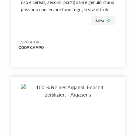
riso e cereali, secondi piatti) sani e genuini che si
possono conservare fuori frigo; la stabilità del
prodotto è infatti garantita da un trattamento
Salva
termico che ne aumenta la conservabilità, senza
l’ausilio di conservanti e additivi chimici. Si
conservano fino a 12 mesi e possono essere
ESPOSITORE
consumati anche senza riscaldare il prodotto;
COOP CAMPO
ideali quindi per chi cerca qualità, genuinità e
praticità.