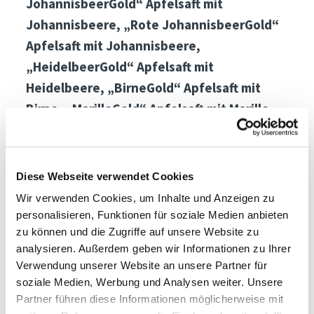
JohannisbeerGold“ Apfelsaft mit
Johannisbeere, „Rote JohannisbeerGold“
Apfelsaft mit Johannisbeere,
„HeidelbeerGold“ Apfelsaft mit
Heidelbeere, „BirneGold“ Apfelsaft mit
Birne, „MarilleGold“ Apfelsaft mit Marille
Kontakte:
Daniel Fill, 339 1844687,
info@simmelemueller.com
,
Simmele Müller Hof
Diese Webseite verwendet Cookies
Wir verwenden Cookies, um Inhalte und Anzeigen zu
personalisieren, Funktionen für soziale Medien anbieten
zu können und die Zugriffe auf unsere Website zu
analysieren. Außerdem geben wir Informationen zu Ihrer
Verwendung unserer Website an unsere Partner für
soziale Medien, Werbung und Analysen weiter. Unsere
Partner führen diese Informationen möglicherweise mit