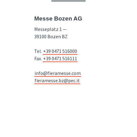
Messe Bozen AG
Messeplatz 1 —
39100 Bozen BZ
Tel.
+39 0471 516000
Fax.
+39 0471 516111
info@fieramesse.com
fieramesse.bz@pec.it
Accessibility Statement
STNR. 00098110216 / Empfängercode SDI: SUBM70N / Handelsregister