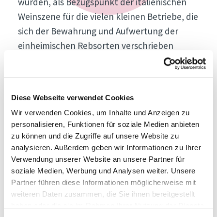
wurden, als Bezugspunkt der italienischen
Weinszene für die vielen kleinen Betriebe, die
sich der Bewahrung und Aufwertung der
einheimischen Rebsorten verschrieben
haben.
Alle Gewinner
Bester Schaumwein
Diese Webseite verwendet Cookies
Cantina Colognola Tenuta Musone,
Wir verwenden Cookies, um Inhalte und Anzeigen zu
Verdicchio dei Castelli di Jesi DOC Spumante
personalisieren, Funktionen für soziale Medien anbieten
zu können und die Zugriffe auf unsere Website zu
Brut Musa 2018
analysieren. Außerdem geben wir Informationen zu Ihrer
Bester Weißwein
Verwendung unserer Website an unsere Partner für
soziale Medien, Werbung und Analysen weiter. Unsere
Claudio Mariotto, Colli Tortonesi DOC
Partner führen diese Informationen möglicherweise mit
Derthona Timorasso 2018
weiteren Daten zusammen, die Sie ihnen bereitgestellt
Bester Roséwein
haben oder die sie im Rahmen Ihrer Nutzung der Dienste