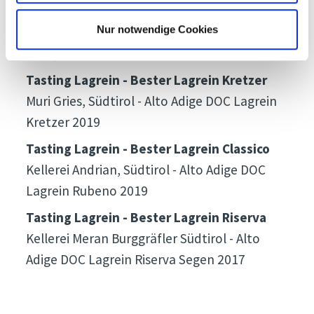
Spezialpreis “Bester Weinbauer Under 40”
Nur notwendige Cookies
Davide und Riccardo Sobrino - Cascina delle
Rose, Barbaresco DOCG Tre Stelle 2017
Tasting Lagrein - Bester Lagrein Kretzer
Muri Gries, Südtirol - Alto Adige DOC Lagrein
Kretzer 2019
Tasting Lagrein - Bester Lagrein Classico
Kellerei Andrian, Südtirol - Alto Adige DOC
Lagrein Rubeno 2019
Tasting Lagrein - Bester Lagrein Riserva
Kellerei Meran Burggräfler Südtirol - Alto
Adige DOC Lagrein Riserva Segen 2017