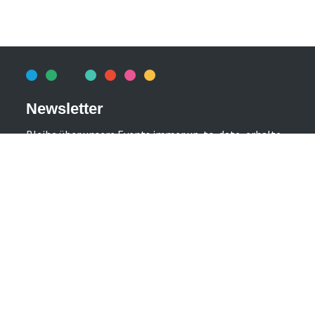
Newsletter
Bleibe über unsere Events immer up-to-date, erhalte
im Voraus nützliche Informationen! Natürlich
kostenlos.
Newsletter abonnieren