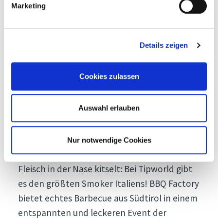
Marketing
Details zeigen
BBQ Factory
Cookies zulassen
Sie suchen etwas außergewöhnliches und
Auswahl erlauben
haben Lust auf Neues? Wie wäre es, Ihre
Geschmackssinne mit Low&Slow- BBQ
Gerichten zu verwöhnen? Wenn das Wasser
Nur notwendige Cookies
im Munde zusammenläuft und der Duft des
Fleisch in der Nase kitselt: Bei Tipworld gibt
es den größten Smoker Italiens! BBQ Factory
bietet echtes Barbecue aus Südtirol in einem
entspannten und leckeren Event der