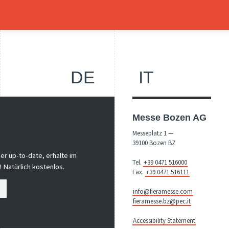
DE
IT
Messe Bozen AG
Messeplatz 1 —
39100 Bozen BZ
er up-to-date, erhalte im
Tel.
+39 0471 516000
 Natürlich kostenlos.
Fax.
+39 0471 516111
info@fieramesse.com
fieramesse.bz@pec.it
Accessibility Statement