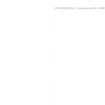
STNR. 00098110216 / Empfängercode SDI: SUBM70