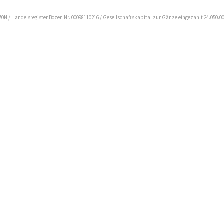
N / Handelsregister Bozen Nr. 00098110216 / Gesellschaftskapital zur Gänze eingezahlt 24.050.00