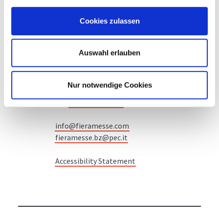
Cookies zulassen
Messe Bozen AG
Auswahl erlauben
Messeplatz 1 —
39100 Bozen BZ
Nur notwendige Cookies
Tel.
+39 0471 516000
Fax.
+39 0471 516111
info@fieramesse.com
fieramesse.bz@pec.it
Accessibility Statement