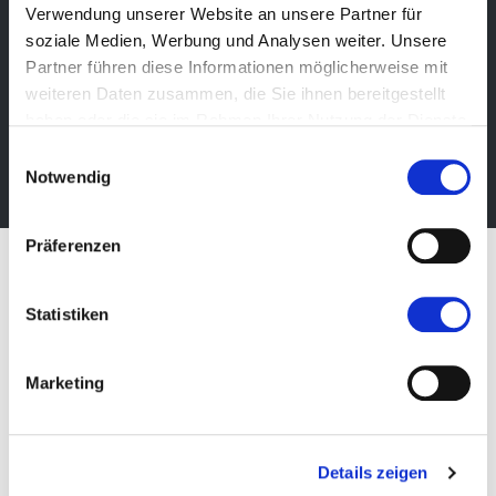
Verwendung unserer Website an unsere Partner für
Newsletter
soziale Medien, Werbung und Analysen weiter. Unsere
Bleibe über unsere Events immer up-to-date, erhalte
Partner führen diese Informationen möglicherweise mit
im Voraus nützliche Informationen! Natürlich
weiteren Daten zusammen, die Sie ihnen bereitgestellt
kostenlos.
haben oder die sie im Rahmen Ihrer Nutzung der Dienste
gesammelt haben.
Einwilligungsauswahl
Newsletter abonnieren
Notwendig
Präferenzen
Statistiken
Marketing
Details zeigen