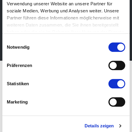
Verwendung unserer Website an unsere Partner für
Newsletter
soziale Medien, Werbung und Analysen weiter. Unsere
Bleibe über unsere Events immer up-to-date, erhalte
Partner führen diese Informationen möglicherweise mit
im Voraus nützliche Informationen! Natürlich
weiteren Daten zusammen, die Sie ihnen bereitgestellt
kostenlos.
haben oder die sie im Rahmen Ihrer Nutzung der Dienste
gesammelt haben.
Einwilligungsauswahl
Newsletter abonnieren
Notwendig
Präferenzen
Statistiken
Marketing
Details zeigen