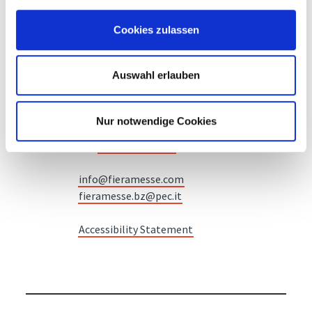
Cookies zulassen
Messe Bozen AG
Auswahl erlauben
Messeplatz 1 —
39100 Bozen BZ
Nur notwendige Cookies
Tel.
+39 0471 516000
Fax.
+39 0471 516111
info@fieramesse.com
fieramesse.bz@pec.it
Accessibility Statement