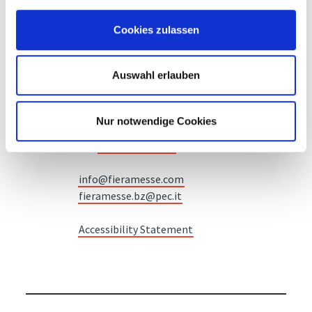
Cookies zulassen
Messe Bozen AG
Auswahl erlauben
Messeplatz 1 —
39100 Bozen BZ
Nur notwendige Cookies
Tel.
+39 0471 516000
Fax.
+39 0471 516111
info@fieramesse.com
fieramesse.bz@pec.it
Accessibility Statement