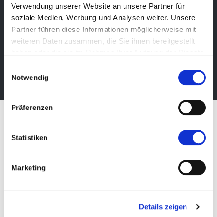
Verwendung unserer Website an unsere Partner für
Newsletter
soziale Medien, Werbung und Analysen weiter. Unsere
Bleibe über unsere Events immer up-to-date, erhalte
Partner führen diese Informationen möglicherweise mit
im Voraus nützliche Informationen! Natürlich
weiteren Daten zusammen, die Sie ihnen bereitgestellt
kostenlos.
haben oder die sie im Rahmen Ihrer Nutzung der Dienste
gesammelt haben.
Einwilligungsauswahl
Newsletter abonnieren
Notwendig
Präferenzen
Statistiken
Marketing
Details zeigen