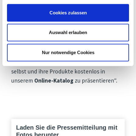
„Die Aussteller sind natürlich die
Cookies zulassen
Hauptdarsteller jeder Messeveranstaltung
und Prowinter bildet hier keine Ausnahme“,
Auswahl erlauben
schließt die Exhibition Manager: „Um dies zu
unterstreichen, bieten wir allen
Unternehmen, die uns im Laufe der Jahre
Nur notwendige Cookies
unterstützt haben, die Möglichkeit, sich
selbst und ihre Produkte kostenlos in
unserem
Online-Katalog
zu präsentieren“.
Laden Sie die Pressemitteilung mit
Fotos herunter