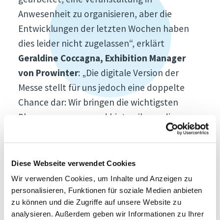
Anwesenheit zu organisieren, aber die
Entwicklungen der letzten Wochen haben
dies leider nicht zugelassen“, erklärt
Geraldine Coccagna, Exhibition Manager
von Prowinter
: „Die digitale Version der
Messe stellt für uns jedoch eine doppelte
Chance dar: Wir bringen die wichtigsten
Player zusammen und bieten ihnen die
Gelegenheit, sich über beispielhafte und
kreative Ideen zur Bewältigung dieser
Krisenzeit auszutauschen. Zudem räumen wir
Diese Webseite verwendet Cookies
einflussreichen Experten der Branche Zeit
Wir verwenden Cookies, um Inhalte und Anzeigen zu
und Platz ein, um einen kurzen Rückblick und
personalisieren, Funktionen für soziale Medien anbieten
zu können und die Zugriffe auf unsere Website zu
vor allem einen Ausblick auf die kommende
analysieren. Außerdem geben wir Informationen zu Ihrer