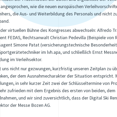
ngesprochen, wie die neuen europäischen Verleihvorschrifte
eihers, die Aus- und Weiterbildung des Personals und nicht z
band.
der virtuellen Bühne des Kongresses abwechseln: Alfredo Tr
ent FEDAS, Rechtsanwalt Christian Pedevilla (Beispiele von R
gsagent Simone Patat (versicherungstechnische Besonderheit
portgerätetechniker im lvh.apa, und schließlich Ernst Mess
dung im Verleihsektor.
uns nicht nur gezwungen, kurzfristig unseren Zeitplan zu ü
en, der dem Ausnahmecharakter der Situation entspricht. Mi
lungen, in sehr kurzer Zeit zwei der Schlüsseltermine von Pr
 sehr zufrieden mit dem Ergebnis des ersten von beiden, dem
lnahmen, und wir sind zuversichtlich, dass der Digital Ski 
rektor der Messe Bozen AG.