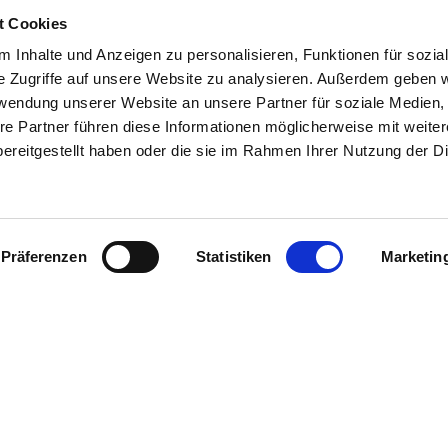
t Cookies
 Inhalte und Anzeigen zu personalisieren, Funktionen für sozia
Keine Kontakte gefunden!
e Zugriffe auf unsere Website zu analysieren. Außerdem geben w
rwendung unserer Website an unsere Partner für soziale Medien
re Partner führen diese Informationen möglicherweise mit weite
ereitgestellt haben oder die sie im Rahmen Ihrer Nutzung der D
DE
IT
Präferenzen
Statistiken
Marketin
Messe Bozen AG
Messeplatz 1 —
39100 Bozen BZ
er up-to-date, erhalte im
Tel.
+39 0471 516000
 Natürlich kostenlos.
Fax.
+39 0471 516111