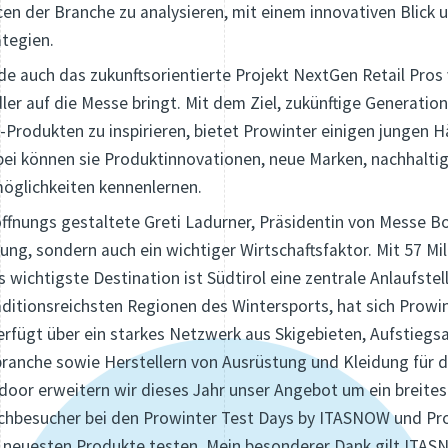
n der Branche zu analysieren, mit einem innovativen Blick 
ategien.
 auch das zukunftsorientierte Projekt NextGen Retail Pros v
ndler auf die Messe bringt. Mit dem Ziel, zukünftige Generati
rodukten zu inspirieren, bietet Prowinter einigen jungen Hän
bei können sie Produktinnovationen, neue Marken, nachhalt
öglichkeiten kennenlernen.
öffnungs gestaltete Greti Ladurner, Präsidentin von Messe Bo
ung, sondern auch ein wichtiger Wirtschaftsfaktor. Mit 57 Mill
ichtigste Destination ist Südtirol eine zentrale Anlaufstell
aditionsreichsten Regionen des Wintersports, hat sich Prowi
verfügt über ein starkes Netzwerk aus Skigebieten, Aufstiegs
ranche sowie Herstellern von Ausrüstung und Kleidung für d
door erweitern wir dieses Jahr unser Angebot um ein breite
chbesucher bei den Prowinter Test Days by ITASNOW und Prov
ie neuesten Produkte testen. Mein besonderer Dank gilt ITASN