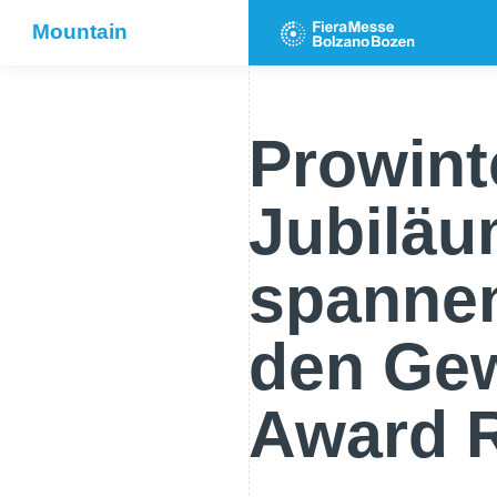
Mountain
Prowint
Jubiläu
spannen
den Gew
Award R