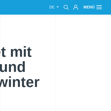
MENÜ
DE
t mit
 und
winter