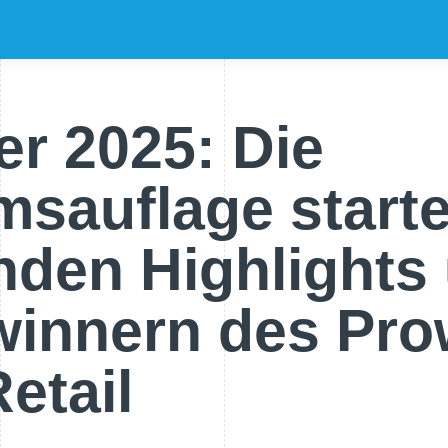
er 2025: Die
msauflage starte
den Highlights
innern des Pro
etail