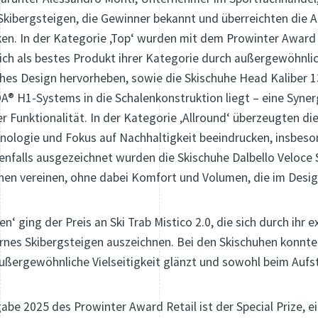
Skibergsteigen, die Gewinner bekannt und überreichten die 
ken. In der Kategorie ‚Top‘ wurden mit dem Prowinter Award 
ch als bestes Produkt ihrer Kategorie durch außergewöhnli
sches Design hervorheben, sowie die Skischuhe Head Kaliber
OA® H1-Systems in die Schalenkonstruktion liegt – eine Syne
her Funktionalität. In der Kategorie ‚Allround‘ überzeugten 
chnologie und Fokus auf Nachhaltigkeit beeindrucken, insbe
benfalls ausgezeichnet wurden die Skischuhe Dalbello Veloce 
onen vereinen, ohne dabei Komfort und Volumen, die im Design
en‘ ging der Preis an Ski Trab Mistico 2.0, die sich durch ih
rnes Skibergsteigen auszeichnen. Bei den Skischuhen konnte
ußergewöhnliche Vielseitigkeit glänzt und sowohl beim Aufst
be 2025 des Prowinter Award Retail ist der Special Prize, ein 