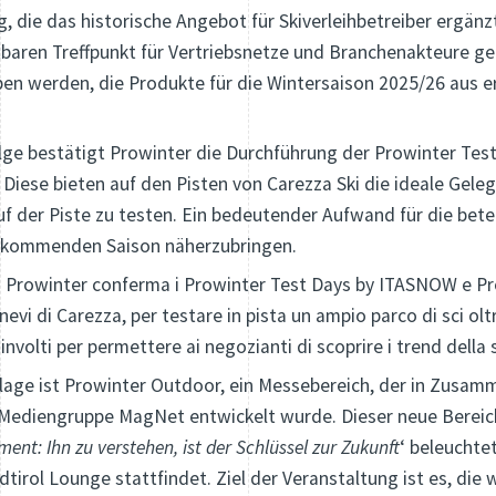
g, die das historische Angebot für Skiverleihbetreiber ergän
baren Treffpunkt für Vertriebsnetze und Branchenakteure ge
ben werden, die Produkte für die Wintersaison 2025/26 aus 
olge bestätigt Prowinter die Durchführung der Prowinter Te
a. Diese bieten auf den Pisten von Carezza Ski die ideale Gele
uf der Piste zu testen. Ein bedeutender Aufwand für die bete
r kommenden Saison näherzubringen.
o Prowinter conferma i Prowinter Test Days by ITASNOW e Pro
e nevi di Carezza, per testare in pista un ampio parco di sci olt
involti per permettere ai negozianti di scoprire i trend della
lage ist Prowinter Outdoor, ein Messebereich, der in Zusam
Mediengruppe MagNet entwickelt wurde. Dieser neue Bereic
nt: Ihn zu verstehen, ist der Schlüssel zur Zukunft
‘ beleuchte
dtirol Lounge stattfindet. Ziel der Veranstaltung ist es, die 