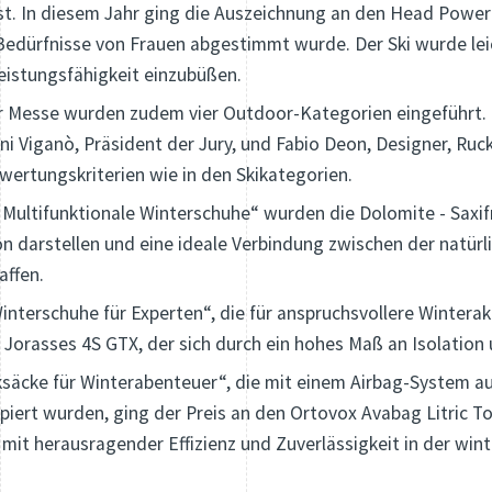
. In diesem Jahr ging die Auszeichnung an den Head Power J
e Bedürfnisse von Frauen abgestimmt wurde. Der Ski wurde l
eistungsfähigkeit einzubüßen.
r Messe wurden zudem vier Outdoor-Kategorien eingeführt. B
ni Viganò, Präsident der Jury, und Fabio Deon, Designer, Ru
wertungskriterien wie in den Skikategorien.
 Multifunktionale Winterschuhe“ wurden die Dolomite - Saxi
n darstellen und eine ideale Verbindung zwischen der natür
affen.
Winterschuhe für Experten“, die für anspruchsvollere Wintera
y Jorasses 4S GTX, der sich durch ein hohes Maß an Isolation
säcke für Winterabenteuer“, die mit einem Airbag-System au
piert wurden, ging der Preis an den Ortovox Avabag Litric To
n mit herausragender Effizienz und Zuverlässigkeit in der wi