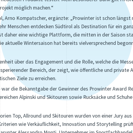
Projekt möglich machen.“
, Arno Kompatscher, ergänzte: „Prowinter ist schon längst 
hr Menschen entdecken Südtirol als Destination für ein ganz
st daher eine wichtige Plattform, die mitten in der Saison s
 Die aktuelle Wintersaison hat bereits vielversprechend bego
enheit über das Engagement und die Rolle, welche die Mess
perierender Bereich, der zeigt, wie öffentliche und private 
tischen Ziele zu erreichen.
war die Bekanntgabe der Gewinner des Prowinter Award Reta
Bereichen Alpinski und Skitouren sowie Rucksäcke und Sch
orien Top, Allround und Skitouren wurden von einer Jury au
iterien wie Verkäuflichkeit, Innovation und Storytelling prüf
arunter Alessandro Monti, Unternehmer im Sportfachhandel, 