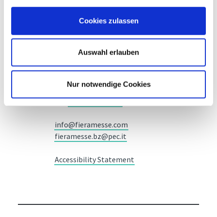
Cookies zulassen
Messe Bozen AG
Auswahl erlauben
Messeplatz 1 —
39100 Bozen BZ
Nur notwendige Cookies
Tel.
+39 0471 516000
Fax.
+39 0471 516111
info@fieramesse.com
fieramesse.bz@pec.it
Accessibility Statement