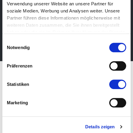
Verwendung unserer Website an unsere Partner für
Newsletter
soziale Medien, Werbung und Analysen weiter. Unsere
Bleibe über unsere Events immer up-to-date, erhalte
Partner führen diese Informationen möglicherweise mit
im Voraus nützliche Informationen! Natürlich
weiteren Daten zusammen, die Sie ihnen bereitgestellt
kostenlos.
haben oder die sie im Rahmen Ihrer Nutzung der Dienste
gesammelt haben.
Einwilligungsauswahl
Newsletter abonnieren
Notwendig
Präferenzen
Statistiken
Marketing
Details zeigen