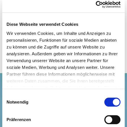
Um mehr über Claudia zu erfahren,
Diese Webseite verwendet Cookies
schau dir ihr LinkedIn Profil an.
Wir verwenden Cookies, um Inhalte und Anzeigen zu
personalisieren, Funktionen für soziale Medien anbieten
zu können und die Zugriffe auf unsere Website zu
analysieren. Außerdem geben wir Informationen zu Ihrer
Verwendung unserer Website an unsere Partner für
soziale Medien, Werbung und Analysen weiter. Unsere
Partner führen diese Informationen möglicherweise mit
weiteren Daten zusammen, die Sie ihnen bereitgestellt
Erfahre mehr über die
haben oder die sie im Rahmen Ihrer Nutzung der Dienste
Speaker vom BEAM
gesammelt haben.
Einwilligungsauswahl
Notwendig
Summit 2025!
16 Top Speakers aus der internationalen
Präferenzen