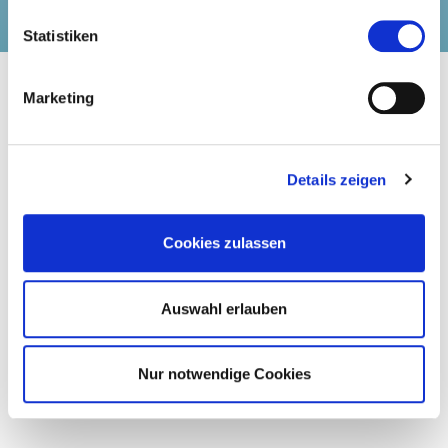
Hospitality Industry. Hier bei uns in Bozen.
Statistiken
Marketing
Über uns
Ambitious Ambassadors
Partner werden
Details zeigen
Newsletter
Launch 2023
Cookies zulassen
Summit 2024
Summit 2025
Auswahl erlauben
Pressemitteilungen
Nur notwendige Cookies