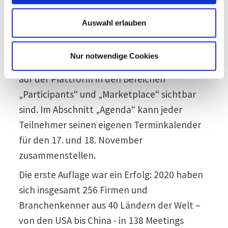
möglich und können bis einschließlich 18.
November vorgenommen werden. Ab 16.
Auswahl erlauben
Oktober kann jeder Teilnehmer oder jedes
Unternehmen seine Materialien und
Nur notwendige Cookies
Informationen eingeben, die sofort für jeden
auf der Plattform in den Bereichen
„Participants“ und „Marketplace“ sichtbar
sind. Im Abschnitt „Agenda“ kann jeder
Teilnehmer seinen eigenen Terminkalender
für den 17. und 18. November
zusammenstellen.
Die erste Auflage war ein Erfolg: 2020 haben
sich insgesamt 256 Firmen und
Branchenkenner aus 40 Ländern der Welt –
von den USA bis China - in 138 Meetings