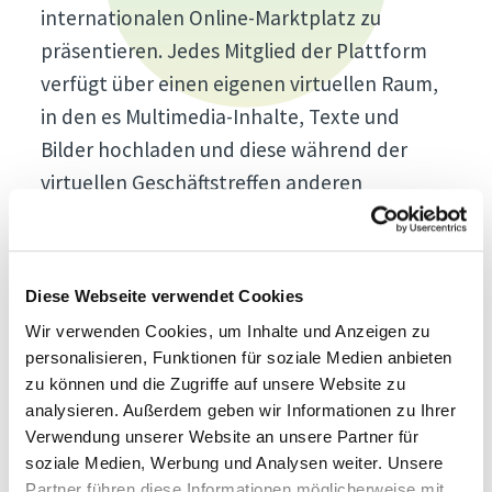
internationalen Online-Marktplatz zu
präsentieren. Jedes Mitglied der Plattform
verfügt über einen eigenen virtuellen Raum,
in den es Multimedia-Inhalte, Texte und
Bilder hochladen und diese während der
virtuellen Geschäftstreffen anderen
interessierten Akteuren präsentieren kann.
Die Sitzungen können bis zu 20 Minuten
dauern und jeder Teilnehmer kann seine
Diese Webseite verwendet Cookies
eigene Tagesordnung direkt auf der
Wir verwenden Cookies, um Inhalte und Anzeigen zu
Plattform erstellen.
personalisieren, Funktionen für soziale Medien anbieten
zu können und die Zugriffe auf unsere Website zu
„Wir freuen uns sehr, dass Interpoma in
analysieren. Außerdem geben wir Informationen zu Ihrer
diesem Jahr wieder in Präsenz stattfinden
Verwendung unserer Website an unsere Partner für
kann und sind gleichzeitig überzeugt, dass
soziale Medien, Werbung und Analysen weiter. Unsere
ein Mix aus Offline und Online von nun an das
Partner führen diese Informationen möglicherweise mit