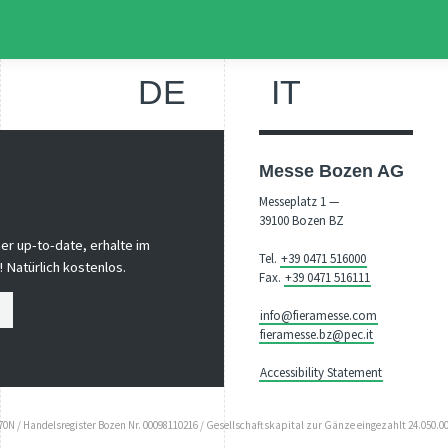
DE
IT
Messe Bozen AG
Messeplatz 1 —
39100 Bozen BZ
er up-to-date, erhalte im
Tel.
+39 0471 516000
 Natürlich kostenlos.
Fax.
+39 0471 516111
info@fieramesse.com
fieramesse.bz@pec.it
Accessibility Statement
N / Handelsregister Bozen Nr. 00098110216 / Gesellschaftskapital zur Gänze eingezahlt 24.050.00