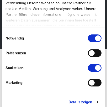
Verwendung unserer Website an unsere Partner für
Newsletter
soziale Medien, Werbung und Analysen weiter. Unsere
Bleibe über unsere Events immer up-to-date, erhalte
Partner führen diese Informationen möglicherweise mit
im Voraus nützliche Informationen! Natürlich
weiteren Daten zusammen, die Sie ihnen bereitgestellt
kostenlos.
haben oder die sie im Rahmen Ihrer Nutzung der Dienste
gesammelt haben.
Einwilligungsauswahl
Newsletter abonnieren
Notwendig
Präferenzen
Statistiken
Marketing
Details zeigen