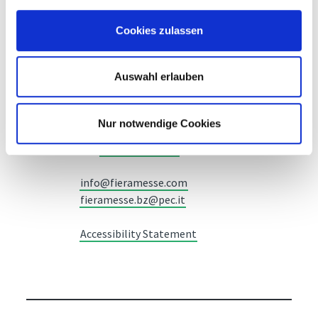
Cookies zulassen
Messe Bozen AG
Auswahl erlauben
Messeplatz 1 —
39100 Bozen BZ
Nur notwendige Cookies
Tel.
+39 0471 516000
Fax.
+39 0471 516111
info@fieramesse.com
fieramesse.bz@pec.it
Accessibility Statement