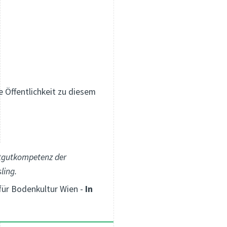
e Öffentlichkeit zu diesem
atgutkompetenz der
ling.
für Bodenkultur Wien -
I
n