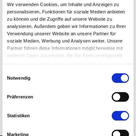
Hormoncoach
Wir verwenden Cookies, um Inhalte und Anzeigen zu
personalisieren, Funktionen für soziale Medien anbieten
zu können und die Zugriffe auf unsere Website zu
analysieren. Außerdem geben wir Informationen zu Ihrer
Alberto Frattini –
Verwendung unserer Website an unsere Partner für
Bioenergetischer Analyst
soziale Medien, Werbung und Analysen weiter. Unsere
(E.A.V.), Heilpraktiker und
Partner führen diese Informationen möglicherweise mit
Kinesiologe
weiteren Daten zusammen, die Sie ihnen bereitgestellt
haben oder die sie im Rahmen Ihrer Nutzung der Dienste
gesammelt haben.
Einwilligungsauswahl
Notwendig
Luca Pescollderungg –
Spartan Racer & Fitness-
Champion
Präferenzen
Statistiken
Teilnehmen
Marketing