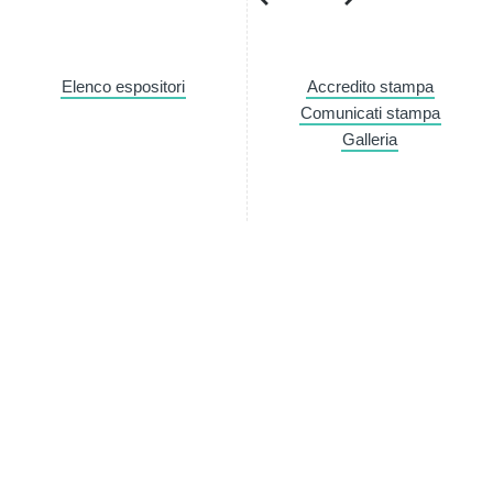
con i nostri partner che si
combinarle con altre inform
servizi.
Elenco espositori
Accredito stampa
Comunicati stampa
Galleria
Selezione
Necessari
del
consenso
Newsletter
Rimani sempre aggiornata*o sui 
informazioni utili in anteprima
costo.
Iscriviti alla Newsletter