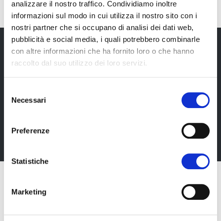
analizzare il nostro traffico. Condividiamo inoltre
informazioni sul modo in cui utilizza il nostro sito con i
nostri partner che si occupano di analisi dei dati web,
pubblicità e social media, i quali potrebbero combinarle
con altre informazioni che ha fornito loro o che hanno
raccolto dal suo utilizzo dei loro servizi.
Newsletter
Rimani sempre aggiornata*o sui nostri eventi, ricevi
Selezione
Necessari
informazioni utili in anteprima! Naturalmente senza
del
alcun costo.
consenso
Preferenze
Iscriviti alla Newsletter
Statistiche
Marketing