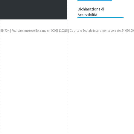
Dichiarazione di
Accessibilità
UBM70N | Registro Imprese Bolzano nr. 00098110216 | Capitale Sociale interamente versato 24.050.00