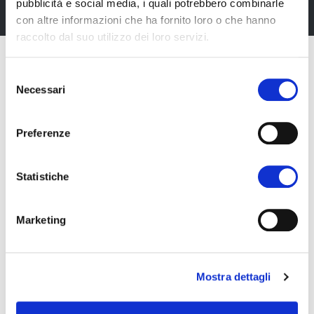
pubblicità e social media, i quali potrebbero combinarle
con altre informazioni che ha fornito loro o che hanno
raccolto dal suo utilizzo dei loro servizi.
Selezione
Necessari
del
consenso
Preferenze
Statistiche
Marketing
Fiera Bolzano Spa
Mostra dettagli
Piazza Fiera 1 —
39100 Bolzano BZ