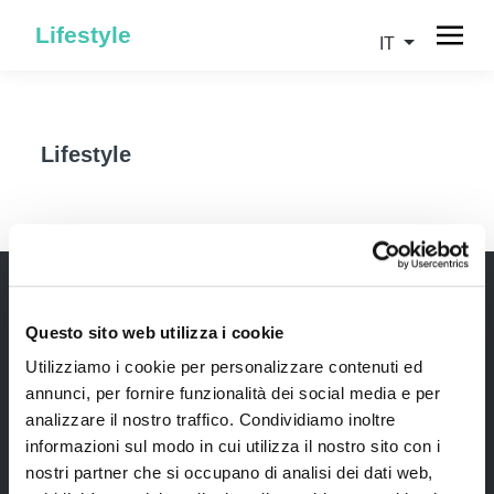
Lifestyle
IT
Lifestyle
Questo sito web utilizza i cookie
Newsletter
Utilizziamo i cookie per personalizzare contenuti ed
Rimani sempre aggiornata*o sui nostri eventi, ricevi
annunci, per fornire funzionalità dei social media e per
informazioni utili in anteprima! Naturalmente senza
analizzare il nostro traffico. Condividiamo inoltre
alcun costo.
informazioni sul modo in cui utilizza il nostro sito con i
nostri partner che si occupano di analisi dei dati web,
Iscriviti alla Newsletter