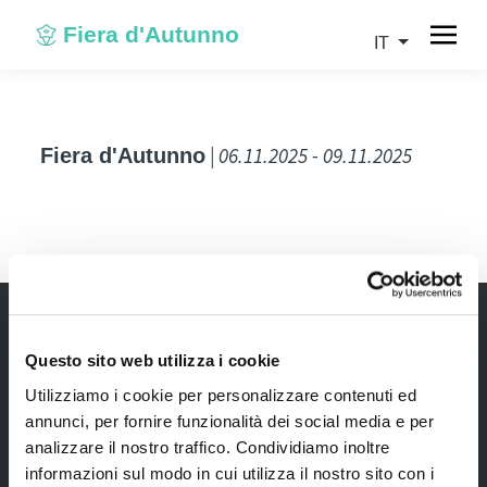
Fiera d'Autunno
IT
| 06.11.2025 - 09.11.2025
Fiera d'Autunno
Diventa espositore
Questo sito web utilizza i cookie
Newsletter
Utilizziamo i cookie per personalizzare contenuti ed
Rimani sempre aggiornata*o sui nostri eventi, ricevi
annunci, per fornire funzionalità dei social media e per
informazioni utili in anteprima! Naturalmente senza
analizzare il nostro traffico. Condividiamo inoltre
alcun costo.
informazioni sul modo in cui utilizza il nostro sito con i