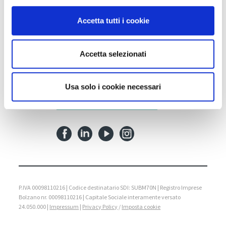
39100 Bolzano BZ
Accetta tutti i cookie
Tel.
+39 0471 516000
Fax.
+39 0471 516111
Accetta selezionati
info@fieramesse.com
fieramesse.bz@pec.it
Usa solo i cookie necessari
Dichiarazione di Accessibilità
P.IVA 00098110216 | Codice destinatario SDI: SUBM70N | Registro Imprese
Bolzano nr. 00098110216 | Capitale Sociale interamente versato
24.050.000 |
Impressum
|
Privacy Policy
/
Imposta cookie