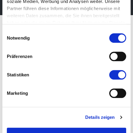
soziale Medien, Werbung und Analysen weiter. Unsere
Partner führen diese Informationen möglicherweise mit
weiteren Daten zusammen, die Sie ihnen bereitgestellt
haben oder die sie im Rahmen Ihrer Nutzung der Dienste
gesammelt haben.
Einwilligungsauswahl
Notwendig
Präferenzen
Statistiken
Marketing
Messe Bozen AG
Details zeigen
Messeplatz 1 —
39100 Bozen BZ