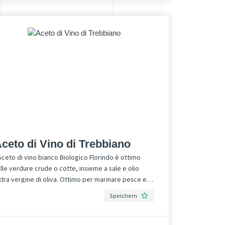
chhaltiges und vielseitiges Produkt suchen. Es
pendet tiefenwirksame Feuchtigkeit, regeneriert
ie Haut, wirkt der Hautalterung entgegen und
rleiht dem Haar Glanz – ganz ohne zu fetten. ✔
ertifiziert ✔ Vegan & tierversuchsfrei ✔
ndgefertigt in kleinen Chargen ✔
mweltfreundliche und recycelbare Verpackung
tdecken Sie die Reinheit des Arganöls in seiner
uthentischsten Form. Besuchen Sie uns auf der
olife Bozen und lassen Sie sich von der grünen
hilosophie von Argasens begeistern.
ceto di Vino di Trebbiano
Aceto di vino bianco Biologico Florindo è ottimo
lle verdure crude o cotte, insieme a sale e olio
tra vergine di oliva. Ottimo per marinare pesce e
arne. Incredibile come ingrediente di bevande
Speichern
ssetanti e dal sapore unico.