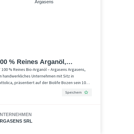
00 % Reines Arganöl,
 100 % Reines Bio-Arganöl – Argasens Argasens,
cocert-zertifiziert – Argasens
in handwerkliches Unternehmen mit Sitz in
ttolica, präsentiert auf der Biolife Bozen sein 100
reines Bio-Arganöl, zertifiziert von Ecocert. Das Öl
Speichern
ird durch Kaltpressung aus den Kernen des
rganbaums (Argania Spinosa) gewonnen und ist
ich an Vitamin E, essentiellen Fettsäuren und
NTERNEHMEN
idantien. Ideal für die Pflege von Gesicht,
RGASENS SRL
örper und Haaren, ist das Arganöl von Argasens ein
verzichtbarer Begleiter für alle, die ein natürliches,