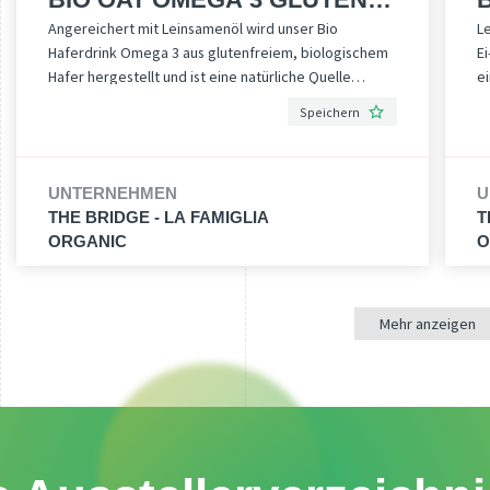
Angereichert mit Leinsamenöl wird unser Bio
L
FREE
Haferdrink Omega 3 aus glutenfreiem, biologischem
Ei
Hafer hergestellt und ist eine natürliche Quelle
ei
essentieller Omega-3-Fettsäuren, die bekannt für
A
Speichern
ihre wichtige Rolle bei der kardiovaskulären
n
Gesundheit, der Gehirnfunktion und der
Ch
Entzündungshemmung sind. Ohne Zuckerzusatz und
g
UNTERNEHMEN
U
arm an gesättigten Fettsäuren ist dieses Getränk
he
THE BRIDGE - LA FAMIGLIA
T
ideal zum Frühstück oder zu jeder Tageszeit. Sein
L
ORGANIC
O
feiner Geschmack und die natürliche Süße des Hafers
Ve
machen ihn zur perfekten Wahl für alle, die sich
g
ausgewogen pflanzlich ernähren möchten.
Ve
c
Mehr anzeigen
K
oh