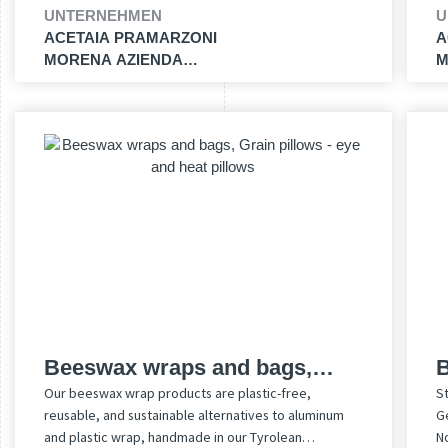
UNTERNEHMEN
U
l’appetito. Il metodo classico per assaporarlo è al
ACETAIA PRAMARZONI
A
palato, si avvertirà una ottima corposità, equilibrata
MORENA AZIENDA
M
e deliziosa. in questo Aceto prevale la parte dolce
AGRICOLA
A
rispetto al agro. NON contiene: solfiti e caramello.
Beeswax wraps and bags,
Our beeswax wrap products are plastic-free,
St
Grain pillows - eye and heat
reusable, and sustainable alternatives to aluminum
G
pillows
and plastic wrap, handmade in our Tyrolean
N