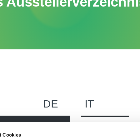
 Ausstellerverzeichn
DE
IT
Messe Bozen AG
t Cookies
Messeplatz 1 —