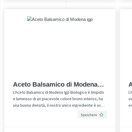
na
s
d
ve
Bio-z
Ha
U
En
a
Bi
P
Aceto Balsamico di Modena
A
L'Aceto Balsamico di Modena Igp Biologico è limpido
L'
igp
e luminoso di un piacevole colore bruno intenso, ha
su
una buona densità, il nostro unico ingrediente è uva
ex
biologica di elevata qualità. Ha un profumo
c
Speichern
persistente, molto gradevole, che evidenzia tutta la
di
fragranza dell’uva con una acidità del 6%, mantiene
la sensazione molto piacevole al naso stimolando