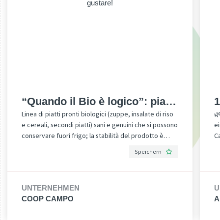
“Quando il Bio è logico”: piatti
1
Linea di piatti pronti biologici (zuppe, insalate di riso

pronti da gustare!
E
e cereali, secondi piatti) sani e genuini che si possono
e
conservare fuori frigo; la stabilità del prodotto è
Ca
infatti garantita da un trattamento termico che ne
% 
Speichern
aumenta la conservabilità, senza l’ausilio di
w
conservanti e additivi chimici. Si conservano fino a 12
A
mesi e possono essere consumati anche senza
re
UNTERNEHMEN
U
riscaldare il prodotto; ideali quindi per chi cerca
Antiox
COOP CAMPO
A
qualità, genuinità e praticità.
K
un