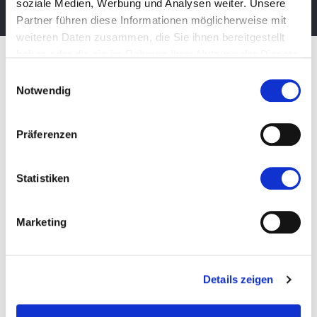
soziale Medien, Werbung und Analysen weiter. Unsere
Partner führen diese Informationen möglicherweise mit
weiteren Daten zusammen, die Sie ihnen bereitgestellt
haben oder die sie im Rahmen Ihrer Nutzung der Dienste
gesammelt haben.
Einwilligungsauswahl
Notwendig
Präferenzen
Statistiken
Marketing
Messe Bozen AG
Details zeigen
Messeplatz 1 —
39100 Bozen BZ